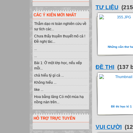
TƯ LIỆU
(215
CÁC Ý KIẾN MỚI NHẤT
Thắm dạo ni toàn nghiên cứu về
sự tích các...
Chưa thấy truyền thuyết mô cả !
Đề nghị tác...
Những vần thơ h
...
...
Bài 1: Ở một lớp học, nếu xếp
ĐỀ THI
(137 b
mỗi...
chả hiểu tý gì cả ...
Không hiểu ...
like ...
Hoa bằng lăng Có một mùa hạ
nồng nàn trên...
Đề thi học kì 1
HỖ TRỢ TRỰC TUYẾN
VUI CƯỜI
(12