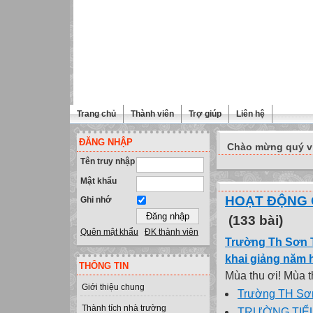
Trang chủ
Thành viên
Trợ giúp
Liên hệ
ĐĂNG NHẬP
Chào mừng quý vị 
Tên truy nhập
Mật khẩu
HOẠT ĐỘNG
Ghi nhớ
(133 bài)
Quên mật khẩu
ĐK thành viên
Trường Th Sơn T
khai giảng năm 
THÔNG TIN
Mùa thu ơi! Mùa th
Giới thiệu chung
Trường TH Sơn
Thành tích nhà trường
TRƯỜNG TIỂ