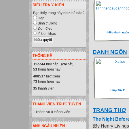
ĐIỀU TRA Ý KIẾN
Bạn thấy trang này như thế nào?
Đẹp
Bình thường
Đơn điệu
thiệp danh ngôn
Ý kiến khác
DANH NGÔN
THỐNG KÊ
312244
truy cập (
chi tiết
)
53
trong hôm nay
408537
lượt xem
73
trong hôm nay
35
thành viên
thiệp 20- 11
THÀNH VIÊN TRỰC TUYẾN
TRANG THƠ
1 khách và 0 thành viên
The Night Befor
(By Henry Livings
ẢNH NGẪU NHIÊN