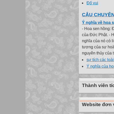
Đố vui
CÂU CHUYỆN
Ý nghĩa về hoa 
- Hoa sen hồng: Đ
của Đức Phật. - H
nghĩa của nó có l
tượng của sự hoà
nguyên thủy của tr
sự tích các loà
Ý nghĩa của hoa
Thành viên tí
Website đơn v