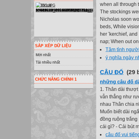
when all through 
The stockings wer
Nicholas soon wou
beds, While visio
her 'kerchief, and 
nap; When out on 
SẮP XẾP DỮ LIỆU
Tâm tình người 
Mới nhất
ý nghĩa ngày n
Tải nhiều nhất
CÂU ĐỐ
(29 b
CHỨC NĂNG CHÍNH 1
những câu đố d
1. Thân dài thượt 
vẫn thẳng như rươ
nhau Thân chia nh
Muốn biết dài ngắ
đồng ruộng trắng
cái gì? - Cái bút 
câu đố vui tiến