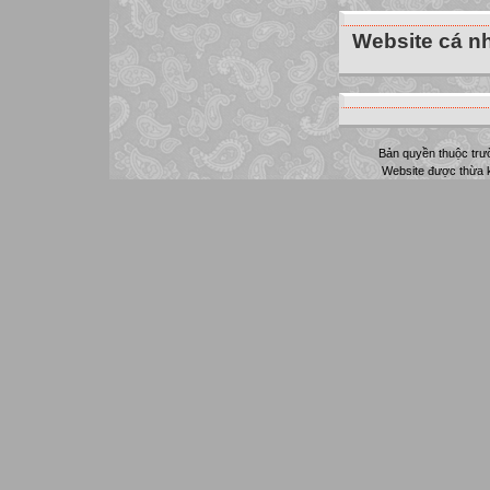
Website cá nh
Bản quyền thuộc tr
Website được thừa 