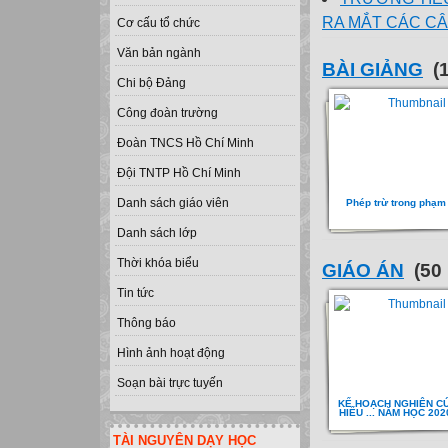
RA MẮT CÁC CÂ
Cơ cấu tổ chức
Văn bản ngành
BÀI GIẢNG
(1
Chi bộ Đảng
Công đoàn trường
Đoàn TNCS Hồ Chí Minh
Đội TNTP Hồ Chí Minh
Danh sách giáo viên
Phép trừ trong phạm 
Danh sách lớp
Thời khóa biểu
GIÁO ÁN
(50 
Tin tức
Thông báo
Hình ảnh hoạt động
Soạn bài trực tuyến
KẾ HOẠCH NGHIÊN CỨ
HIỂU ... NĂM HỌC 202
TÀI NGUYÊN DẠY HỌC